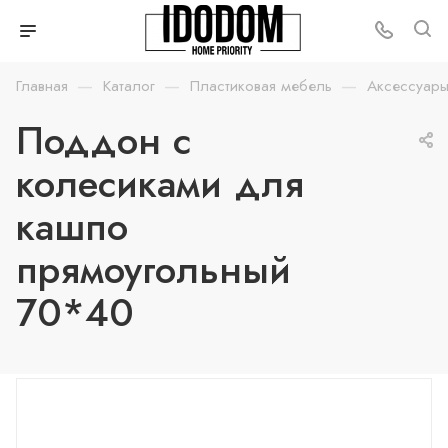
—
—
—
Главная
Каталог
Пластиковая мебель
Аксессуары
Поддон с
колесиками для
кашпо
прямоугольный
70*40