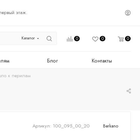
первый этаж.
Каталог
0
0
0
елям
Блог
Контакты
шпо к перилам
Артикул:
100_095_00_20
Berkano