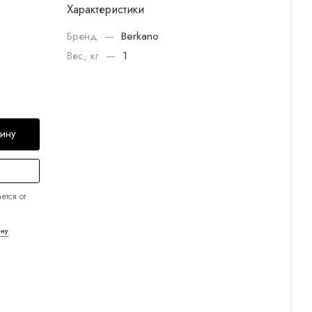
Характеристики
Бренд
—
Berkano
Вес, кг
—
1
зину
ется от
ену