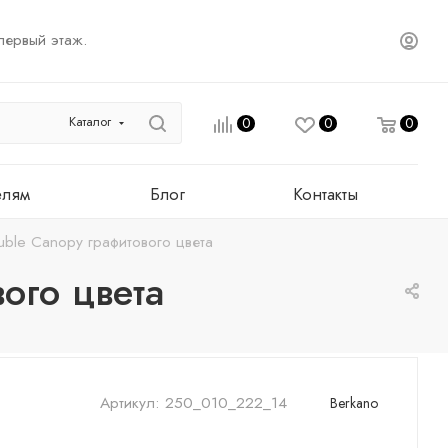
первый этаж.
Каталог
0
0
0
елям
Блог
Контакты
ble Canopy графитового цвета
ого цвета
Артикул:
250_010_222_14
Berkano