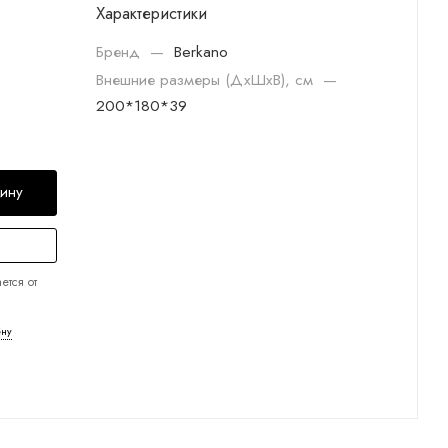
Характеристики
Бренд
—
Berkano
Внешние размеры (ДхШхВ), см
—
200*180*39
зину
ется от
ену