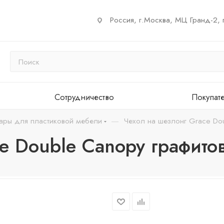
Россия, г.Москва, МЦ Гранд-2, 
Сотрудничество
Покупат
—
ары для пластиковой мебели
Чехол на шезлонг Grace Dou
e Double Canopy графитов