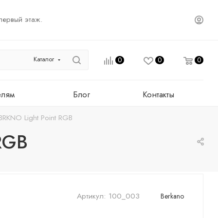
первый этаж.
Каталог
0
0
0
елям
Блог
Контакты
BRKNO Light Point RGB
RGB
Артикул:
100_003
Berkano