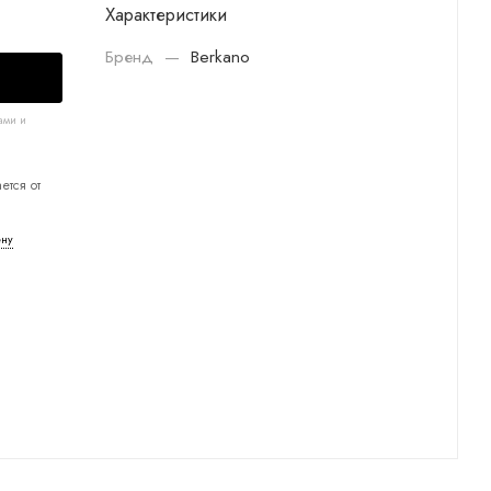
Характеристики
Бренд
—
Berkano
ами и
ется от
ену