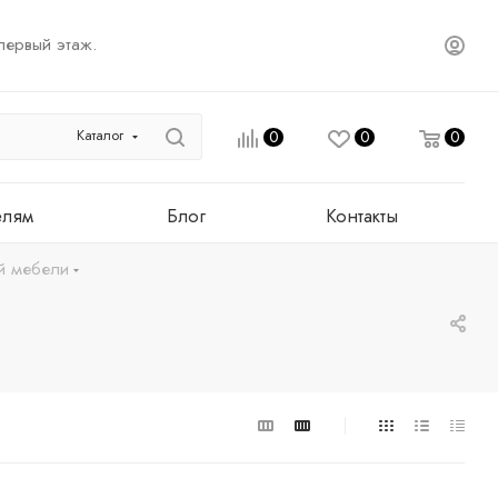
первый этаж.
Каталог
0
0
0
елям
Блог
Контакты
й мебели