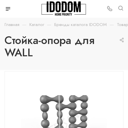
—
—
—
Главная
Каталог
Бренды каталога IDODOM
Товар
Стойка-опора для
WALL