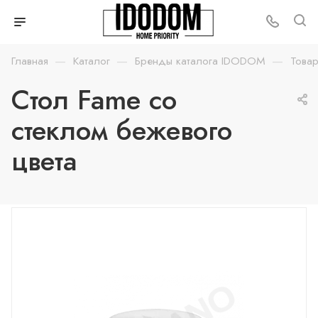
—
—
—
Главная
Каталог
Бренды каталога IDODOM
Товар
Стол Fame со
стеклом бежевого
цвета