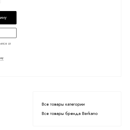
зину
ется от
ену
Все товары категории
Все товары бренда Berkano