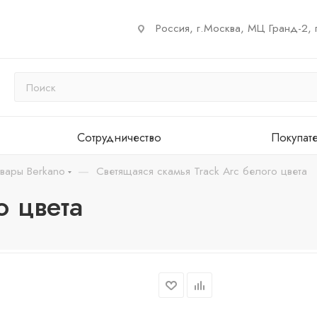
Россия, г.Москва, МЦ Гранд-2, 
Сотрудничество
Покупат
—
вары Berkano
Светящаяся скамья Track Arc белого цвета
о цвета