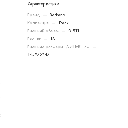
Характеристики
Бренд
—
Berkano
Коллекция
—
Track
Внешний объем
—
0.511
Вес, кг
—
18
Внешние размеры (ДхШхВ), см
—
145*75*47