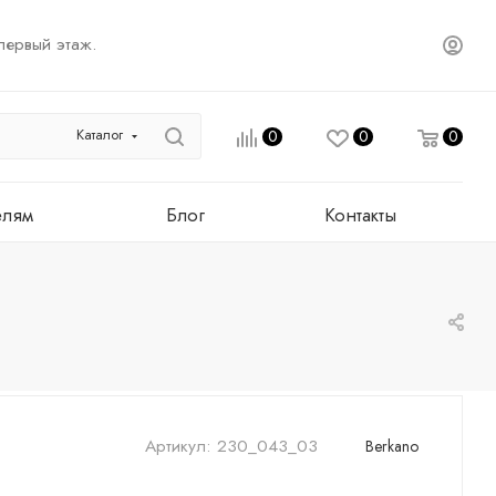
первый этаж.
Каталог
0
0
0
елям
Блог
Контакты
Артикул:
230_043_03
Berkano