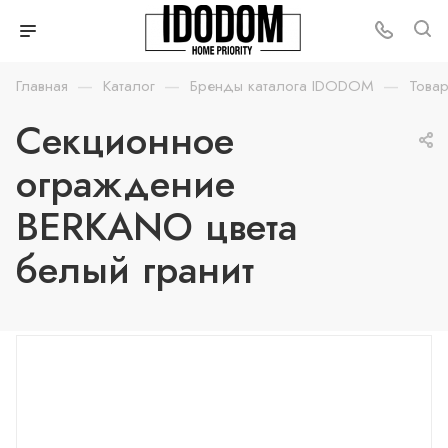
—
—
—
Главная
Каталог
Бренды каталога IDODOM
Товар
Секционное
ограждение
BERKANO цвета
белый гранит