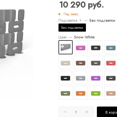
10 290
руб.
Под заказ
Подсветка
—
Без подсветки
?
Без подсветки
Цвет
—
Snow White
В кор