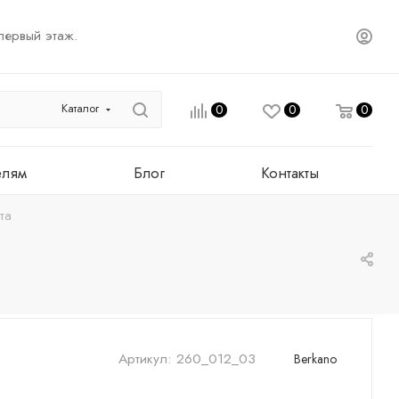
первый этаж.
Каталог
0
0
0
елям
Блог
Контакты
та
Артикул:
260_012_03
Berkano