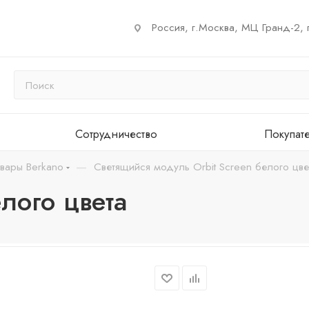
Россия, г.Москва, МЦ Гранд-2, 
Сотрудничество
Покупат
—
вары Berkano
Светящийся модуль Orbit Screen белого цве
лого цвета