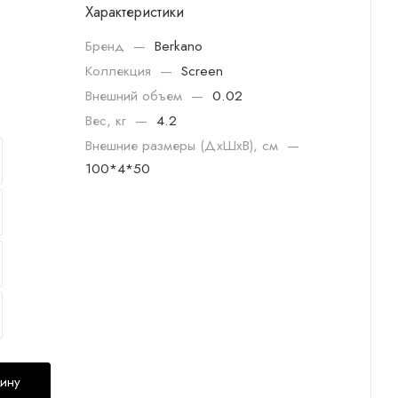
Характеристики
Бренд
—
Berkano
Коллекция
—
Screen
Внешний объем
—
0.02
Вес, кг
—
4.2
Внешние размеры (ДхШхВ), см
—
100*4*50
зину