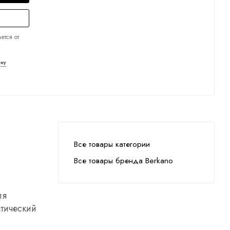
ется от
ену
Все товары категории
Все товары бренда Berkano
ля
стический