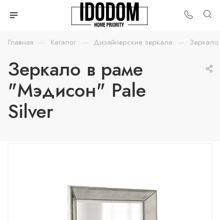
—
—
—
Главная
Каталог
Дизайнерские зеркала
Зеркало 
Зеркало в раме
"Мэдисон" Pale
Silver