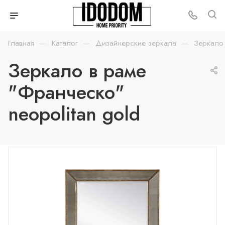
—
—
—
Главная
Каталог
Дизайнерские зеркала
Зеркало 
Зеркало в раме
"Франческо"
neopolitan gold