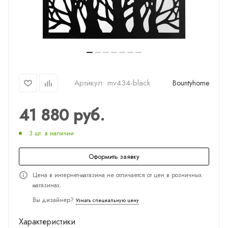
Артикул:
mv434-black
Bountyhome
41 880
руб.
3 шт. в наличии
Оформить заявку
Цена в интернет-магазина не отличается от цен в розничных
магазинах.
Вы дизайнер?
Узнать специальную цену
Характеристики