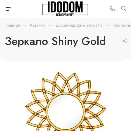
—
—
—
Главная
Каталог
Дизайнерские зеркала
Настенн
Зеркало Shiny Gold