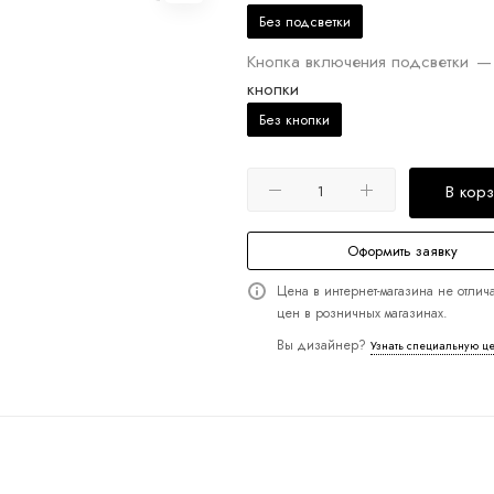
Без подсветки
Кнопка включения подсветки
—
кнопки
Без кнопки
В кор
Оформить заявку
Цена в интернет-магазина не отлича
цен в розничных магазинах.
Вы дизайнер?
Узнать специальную ц