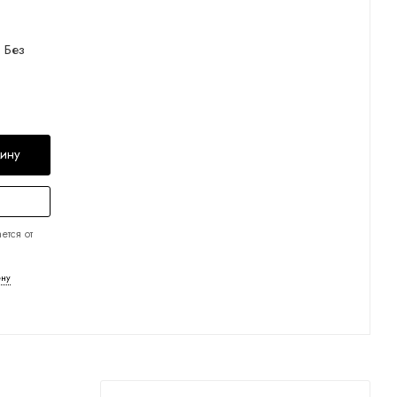
Без
зину
ется от
ену