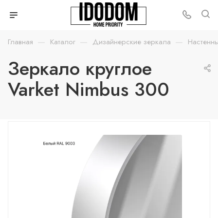
—
—
—
Главная
Каталог
Дизайнерские зеркала
Настенн
Зеркало круглое
Varket Nimbus 300