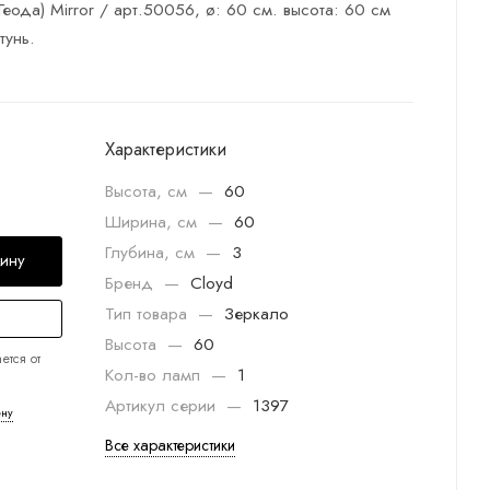
ода) Mirror / арт.50056, ø: 60 см. высота: 60 см
тунь.
Характеристики
Высота, см
—
60
Ширина, см
—
60
Глубина, см
—
3
зину
Бренд
—
Cloyd
Тип товара
—
Зеркало
Высота
—
60
ется от
Кол-во ламп
—
1
Артикул серии
—
1397
ену
Все характеристики