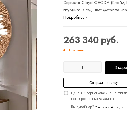
Зеркало Cloyd GEODA (Клойд Ге
глубина: 3 см, цвет металла -ла
Подробности
263 340
руб.
Под заказ
В кор
Оформить заявку
Цена в интернет-магазина не отлича
цен в розничных магазинах.
Вы дизайнер?
Узнать специальную ц