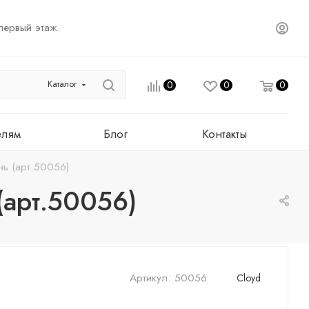
первый этаж.
Каталог
0
0
0
елям
Блог
Контакты
нь (арт.50056)
(арт.50056)
Артикул:
50056
Cloyd