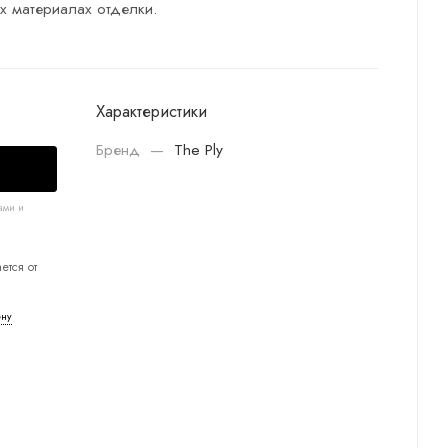
х материалах отделки.
Характеристики
Бренд
—
The Ply
ами и
ется от
ену